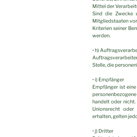
Mittel der Verarbe
Sind die Zwecke u
Mitgliedstaaten vo
Kriterien seiner B
werden.
• h) Auftragsverarbe
Auftragsverarbeiter
Stelle, die persone
• i) Empfänger
Empfänger ist eine 
personenbezogene D
handelt oder nich
Unionsrecht oder
erhalten, gelten jed
• j) Dritter