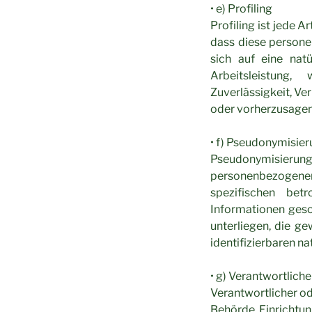
• e) Profiling
Profiling ist jede 
dass diese person
sich auf eine nat
Arbeitsleistung, 
Zuverlässigkeit, Ve
oder vorherzusagen
• f) Pseudonymisie
Pseudonymisierung 
personenbezogene
spezifischen bet
Informationen ges
unterliegen, die ge
identifizierbaren n
• g) Verantwortliche
Verantwortlicher ode
Behörde, Einrichtun