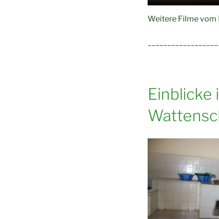
Weitere Filme vom K
__________________
Einblicke
Wattensc