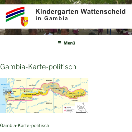
Zum
Inhalt
springen
KINDERGARTEN
Partner für Afrika e.V.
WATTENSCHEID IN GAMBIA
Menü
Gambia-Karte-politisch
Gambia-Karte-politisch