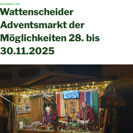
VERÖFFENTLICHT
NOVEMBER 29, 2025
AM
Wattenscheider
Adventsmarkt der
Möglichkeiten 28. bis
30.11.2025