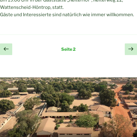
um 19.00 Uhr in der Gaststätte „Reiterhof“, Reiterweg 22,
Wattenscheid-Höntrop, statt.
Gäste und Interessierte sind natürlich wie immer willkommen.
Seitennummerierung
Vorherige
Nä
Seite
2
Seite
Se
der
Beiträge