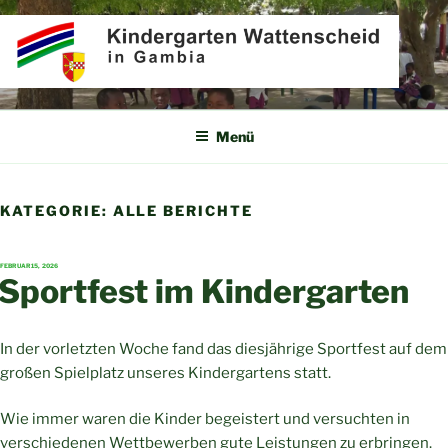
Zum
Inhalt
springen
KINDERGARTEN
Partner für Afrika e.V.
WATTENSCHEID IN GAMBIA
Menü
KATEGORIE:
ALLE BERICHTE
VERÖFFENTLICHT
FEBRUAR 15, 2026
AM
Sportfest im Kindergarten
In der vorletzten Woche fand das diesjährige Sportfest auf dem
großen Spielplatz unseres Kindergartens statt.
Wie immer waren die Kinder begeistert und versuchten in
verschiedenen Wettbewerben gute Leistungen zu erbringen.