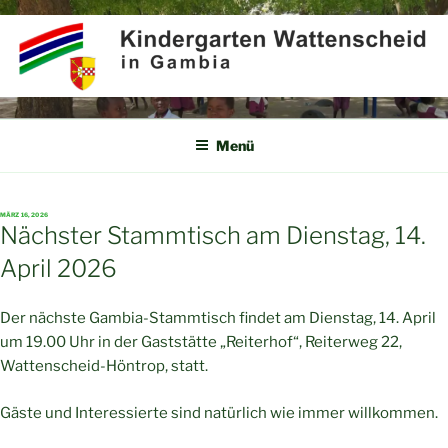
Zum
Inhalt
springen
KINDERGARTEN
Partner für Afrika e.V.
WATTENSCHEID IN GAMBIA
Menü
VERÖFFENTLICHT
MÄRZ 16, 2026
AM
Nächster Stammtisch am Dienstag, 14.
April 2026
Der nächste Gambia-Stammtisch findet am Dienstag, 14. April
um 19.00 Uhr in der Gaststätte „Reiterhof“, Reiterweg 22,
Wattenscheid-Höntrop, statt.
Gäste und Interessierte sind natürlich wie immer willkommen.