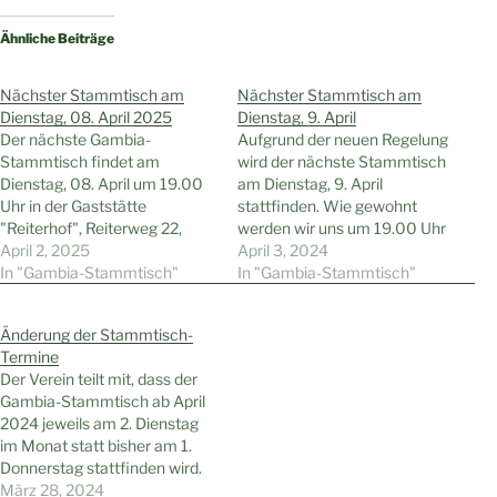
Ähnliche Beiträge
Nächster Stammtisch am
Nächster Stammtisch am
Dienstag, 08. April 2025
Dienstag, 9. April
Der nächste Gambia-
Aufgrund der neuen Regelung
Stammtisch findet am
wird der nächste Stammtisch
Dienstag, 08. April um 19.00
am Dienstag, 9. April
Uhr in der Gaststätte
stattfinden. Wie gewohnt
"Reiterhof", Reiterweg 22,
werden wir uns um 19.00 Uhr
Wattenscheid-Höntrop, statt.
April 2, 2025
in der Gaststätte „Reiterhof“,
April 3, 2024
Gäste und Interessierte sind
In "Gambia-Stammtisch"
Reiterweg 22 in Höntrop.
In "Gambia-Stammtisch"
natürlich wie immer
Gäste sind wie immer
willkommen.
willkommen
Änderung der Stammtisch-
Termine
Der Verein teilt mit, dass der
Gambia-Stammtisch ab April
2024 jeweils am 2. Dienstag
im Monat statt bisher am 1.
Donnerstag stattfinden wird.
Wie gewohnt werden wir uns
März 28, 2024