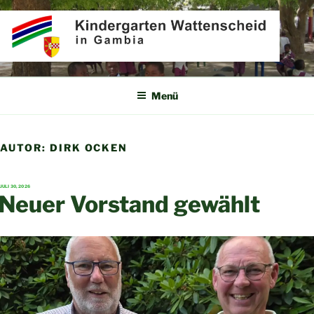
Zum
Inhalt
springen
KINDERGARTEN
Partner für Afrika e.V.
WATTENSCHEID IN GAMBIA
Menü
AUTOR:
DIRK OCKEN
VERÖFFENTLICHT
JULI 30, 2026
AM
Neuer Vorstand gewählt