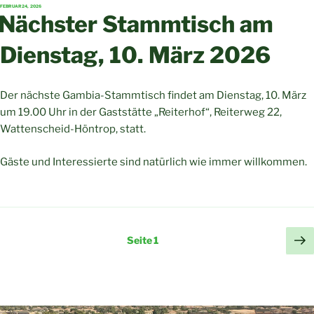
VERÖFFENTLICHT
FEBRUAR 24, 2026
AM
Nächster Stammtisch am
Dienstag, 10. März 2026
Der nächste Gambia-Stammtisch findet am Dienstag, 10. März
um 19.00 Uhr in der Gaststätte „Reiterhof“, Reiterweg 22,
Wattenscheid-Höntrop, statt.
Gäste und Interessierte sind natürlich wie immer willkommen.
Seitennummerierung
Nä
Seite
1
Se
der
Beiträge