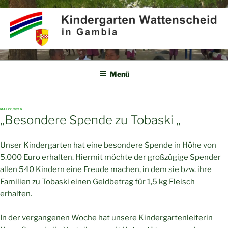
Zum
Inhalt
springen
KINDERGARTEN
Partner für Afrika e.V.
WATTENSCHEID IN GAMBIA
Menü
VERÖFFENTLICHT
MAI 27, 2026
AM
„Besondere Spende zu Tobaski „
Unser Kindergarten hat eine besondere Spende in Höhe von
5.000 Euro erhalten. Hiermit möchte der großzügige Spender
allen 540 Kindern eine Freude machen, in dem sie bzw. ihre
Familien zu Tobaski einen Geldbetrag für 1,5 kg Fleisch
erhalten.
In der vergangenen Woche hat unsere Kindergartenleiterin