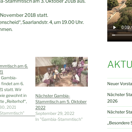
ia-Stammtisch am 3. Oktober 2018 aus.
 November 2018 statt.
nscheid“, Saarlandstr. 4, um 19.00 Uhr.
ommen.
AKTU
mmtisch am 6.
21
e Gambia-
Neuer Vorst
findet am 6.
1 statt. Wir
Nächster St
wie gewohnt in
Nächster Gambia-
2026
te „Reiterhof“,
Stammtisch am 5. Oktober
2 in Höntrop um
30, 2021
2022
Nächster Sta
äste sind wie
-Stammtisch"
September 29, 2022
ich
In "Gambia-Stammtisch"
„Besondere S
.