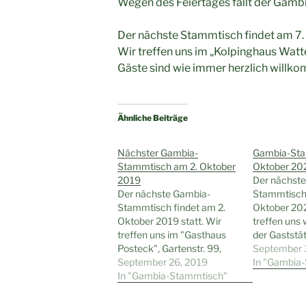
Wegen des Feiertages fällt der Gamb
Der nächste Stammtisch findet am 7.
Wir treffen uns im „Kolpinghaus Watte
Gäste sind wie immer herzlich willk
Ähnliche Beiträge
Nächster Gambia-
Gambia-Sta
Stammtisch am 2. Oktober
Oktober 20
2019
Der nächst
Der nächste Gambia-
Stammtisch 
Stammtisch findet am 2.
Oktober 202
Oktober 2019 statt. Wir
treffen uns 
treffen uns im "Gasthaus
der Gaststät
Posteck", Gartenstr. 99,
Reiterweg 2
September 
Wattenscheid-Eppendorf,
September 26, 2019
19.00 Uhr. G
In "Gambia
um 19.00 Uhr. Gäste sind
In "Gambia-Stammtisch"
immer herzl
wie immer herzlich
willkommen
willkommen.