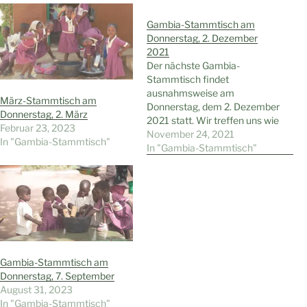
Gambia-Stammtisch am
Donnerstag, 2. Dezember
2021
Der nächste Gambia-
Stammtisch findet
ausnahmsweise am
März-Stammtisch am
Donnerstag, dem 2. Dezember
Donnerstag, 2. März
2021 statt. Wir treffen uns wie
Februar 23, 2023
gewohnt in der Gaststätte
November 24, 2021
In "Gambia-Stammtisch"
„Reiterhof“, Reiterweg 22 in
In "Gambia-Stammtisch"
Höntrop um 19.00 Uhr. Gäste
sind wie immer herzlich
willkommen. Für die
Teilnahme gelten die aktuellen
2G-Bestimmungen. Wie in der
Mitglieder-Versammlung am
19. August beschlossen,
treffen…
Gambia-Stammtisch am
Donnerstag, 7. September
August 31, 2023
In "Gambia-Stammtisch"