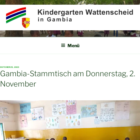
Zum
Inhalt
springen
KINDERGARTEN
Partner für Afrika e.V.
WATTENSCHEID IN GAMBIA
Menü
VERÖFFENTLICHT
OKTOBER 25, 2023
AM
Gambia-Stammtisch am Donnerstag, 2.
November