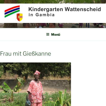
Zum
Inhalt
springen
KINDERGARTEN
Partner für Afrika e.V.
WATTENSCHEID IN GAMBIA
Menü
Frau mit Gießkanne