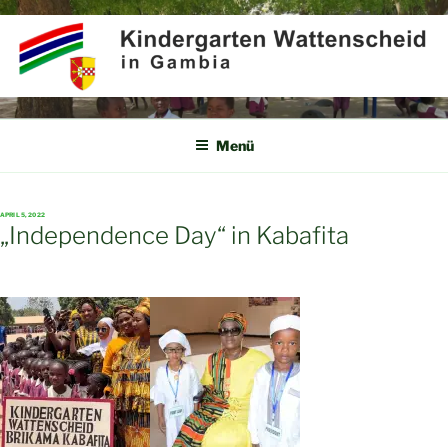
Zum
Inhalt
springen
KINDERGARTEN
Partner für Afrika e.V.
WATTENSCHEID IN GAMBIA
Menü
VERÖFFENTLICHT
APRIL 5, 2022
AM
„Independence Day“ in Kabafita