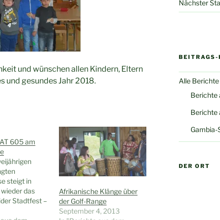
Nächster Sta
BEITRAGS-
hkeit und wünschen allen Kindern, Eltern
tes und gesundes Jahr 2018.
Alle Berichte
Berichte
Berichte
Gambia-
WAT 605 am
e
eijährigen
DER ORT
ngten
 steigt in
 wieder das
Afrikanische Klänge über
der Stadtfest –
der Golf-Range
 Juni. Am
September 4, 2013