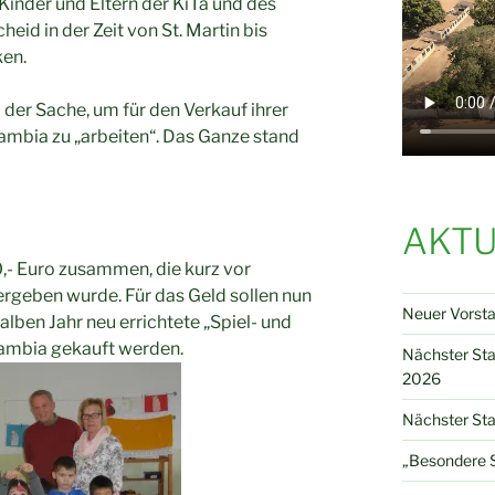
Kinder und Eltern der KiTa und des
eid in der Zeit von St. Martin bis
ken.
i der Sache, um für den Verkauf ihrer
ambia zu „arbeiten“. Das Ganze stand
AKTU
,- Euro zusammen, die kurz vor
geben wurde. Für das Geld sollen nun
Neuer Vorst
alben Jahr neu errichtete „Spiel- und
Gambia gekauft werden.
Nächster St
2026
Nächster Sta
„Besondere S