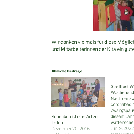
Wir danken vielmals für diese Möglic
und Mitarbeiterinnen der Kita ein gu
Ähnliche Beiträge
Stadtfest 
Wochenend
Nach der zw
coronabedi
Zwangspause
diesem Jahr
Schenken ist eine Art zu
wattenschei
Teilen
vom 10.-12.
Juni 9, 2022
Dezember 20, 2016