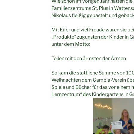
Wie schon im vorigen Jahr hatten die 
Familienzentrums St. Pius in Wattensch
Nikolaus fleißig gebastelt und gebac
Mit Eifer und viel Freude waren sie be
„Produkte“ zugunsten der Kinder in G
unter dem Motto:
Teilen mit den ärmsten der Armen
So kam die stattliche Summe von 100
Weihnachten dem Gambia-Verein über
Spiele und Bücher für das vor einem h
Lernzentrum“ des Kindergartens in 