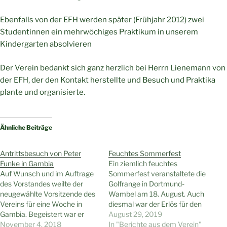
Ebenfalls von der EFH werden später (Frühjahr 2012) zwei
Studentinnen ein mehrwöchiges Praktikum in unserem
Kindergarten absolvieren
Der Verein bedankt sich ganz herzlich bei Herrn Lienemann von
der EFH, der den Kontakt herstellte und Besuch und Praktika
plante und organisierte.
Ähnliche Beiträge
Antrittsbesuch von Peter
Feuchtes Sommerfest
Funke in Gambia
Ein ziemlich feuchtes
Auf Wunsch und im Auftrage
Sommerfest veranstaltete die
des Vorstandes weilte der
Golfrange in Dortmund-
neugewählte Vorsitzende des
Wambel am 18. August. Auch
Vereins für eine Woche in
diesmal war der Erlös für den
Gambia. Begeistert war er
Kindergarten Wattenscheid in
August 29, 2019
über den herzlichen Empfang
November 4, 2018
Gambia bestimmt, übrigens
In "Berichte aus dem Verein"