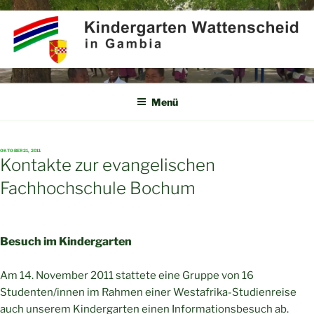
Zum
Inhalt
springen
KINDERGARTEN
Partner für Afrika e.V.
WATTENSCHEID IN GAMBIA
Menü
VERÖFFENTLICHT
OKTOBER 21, 2011
AM
Kontakte zur evangelischen
Fachhochschule Bochum
Besuch im Kindergarten
Am 14. November 2011 stattete eine Gruppe von 16
Studenten/innen im Rahmen einer Westafrika-Studienreise
auch unserem Kindergarten einen Informationsbesuch ab.