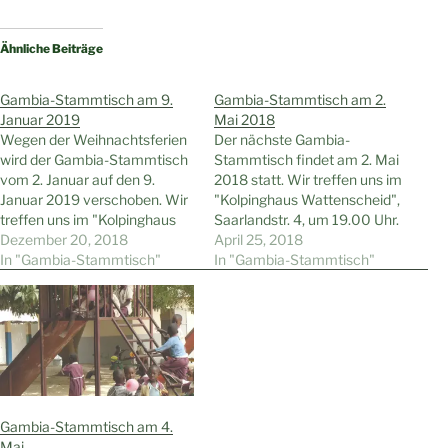
Ähnliche Beiträge
Gambia-Stammtisch am 9.
Gambia-Stammtisch am 2.
Januar 2019
Mai 2018
Wegen der Weihnachtsferien
Der nächste Gambia-
wird der Gambia-Stammtisch
Stammtisch findet am 2. Mai
vom 2. Januar auf den 9.
2018 statt. Wir treffen uns im
Januar 2019 verschoben. Wir
"Kolpinghaus Wattenscheid",
treffen uns im "Kolpinghaus
Saarlandstr. 4, um 19.00 Uhr.
Wattenscheid", Saarlandstr. 4,
Dezember 20, 2018
Gäste sind wie immer herzlich
April 25, 2018
um 19.00 Uhr. Gäste sind wie
In "Gambia-Stammtisch"
willkommen.
In "Gambia-Stammtisch"
immer herzlich willkommen.
Gambia-Stammtisch am 4.
Mai