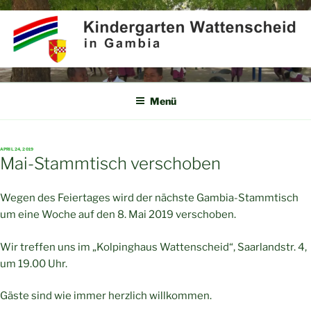
Zum
Inhalt
springen
KINDERGARTEN
Partner für Afrika e.V.
WATTENSCHEID IN GAMBIA
Menü
VERÖFFENTLICHT
APRIL 24, 2019
AM
Mai-Stammtisch verschoben
Wegen des Feiertages wird der nächste Gambia-Stammtisch
um eine Woche auf den 8. Mai 2019 verschoben.
Wir treffen uns im „Kolpinghaus Wattenscheid“, Saarlandstr. 4,
um 19.00 Uhr.
Gäste sind wie immer herzlich willkommen.