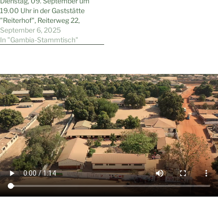
Dienstag, 09. September um
19.00 Uhr in der Gaststätte
"Reiterhof", Reiterweg 22,
Wattenscheid-Höntrop, statt.
September 6, 2025
Gäste und Interessierte sind
In "Gambia-Stammtisch"
natürlich wie immer
willkommen.