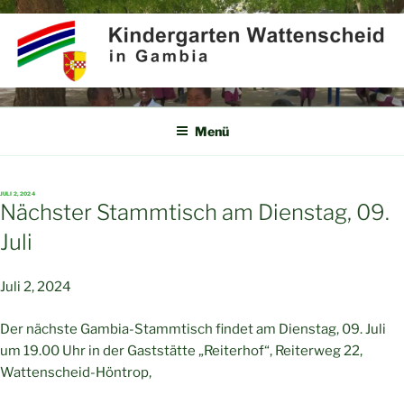
Zum
Inhalt
springen
KINDERGARTEN
Partner für Afrika e.V.
WATTENSCHEID IN GAMBIA
Menü
VERÖFFENTLICHT
JULI 2, 2024
AM
Nächster Stammtisch am Dienstag, 09.
Juli
Juli 2, 2024
Der nächste Gambia-Stammtisch findet am Dienstag, 09. Juli
um 19.00 Uhr in der Gaststätte „Reiterhof“, Reiterweg 22,
Wattenscheid-Höntrop,