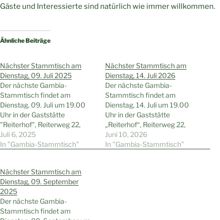
Gäste und Interessierte sind natürlich wie immer willkommen.
Ähnliche Beiträge
Nächster Stammtisch am
Nächster Stammtisch am
Dienstag, 09. Juli 2025
Dienstag, 14. Juli 2026
Der nächste Gambia-
Der nächste Gambia-
Stammtisch findet am
Stammtisch findet am
Dienstag, 09. Juli um 19.00
Dienstag, 14. Juli um 19.00
Uhr in der Gaststätte
Uhr in der Gaststätte
"Reiterhof", Reiterweg 22,
„Reiterhof“, Reiterweg 22,
Wattenscheid-Höntrop,
Juli 6, 2025
Wattenscheid-Höntrop, statt.
Juni 10, 2026
statt.Gäste und Interessierte
In "Gambia-Stammtisch"
Gäste und Interessierte sind
In "Gambia-Stammtisch"
sind natürlich wie immer
natürlich wie immer
willkommen.
willkommen.
Nächster Stammtisch am
Dienstag, 09. September
2025
Der nächste Gambia-
Stammtisch findet am