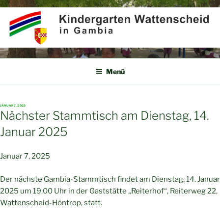
Zum
Inhalt
springen
KINDERGARTEN
Partner für Afrika e.V.
WATTENSCHEID IN GAMBIA
Menü
VERÖFFENTLICHT
JANUAR 7, 2025
AM
Nächster Stammtisch am Dienstag, 14.
Januar 2025
Januar 7, 2025
Der nächste Gambia-Stammtisch findet am Dienstag, 14. Januar
2025 um 19.00 Uhr in der Gaststätte „Reiterhof“, Reiterweg 22,
Wattenscheid-Höntrop, statt.