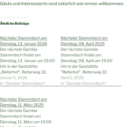
Gäste und Interessierte sind natürlich wie immer willkommen.
Ähnliche Beiträge
Nächster Stammtisch am
Nächster Stammtisch am
Dienstag, 13. Januar 2026
Dienstag, 08. April 2025
Der nächste Gambia-
Der nächste Gambia-
Stammtisch findet am
Stammtisch findet am
Dienstag, 13. Januar um 19.00
Dienstag, 08. April um 19.00
Uhr in der Gaststätte
Uhr in der Gaststätte
„Reiterhof“, Reiterweg 22,
"Reiterhof", Reiterweg 22,
Wattenscheid-Höntrop, statt.
Januar 5, 2026
Wattenscheid-Höntrop, statt.
April 2, 2025
Gäste und Interessierte sind
In "Gambia-Stammtisch"
Gäste und Interessierte sind
In "Gambia-Stammtisch"
natürlich wie immer
natürlich wie immer
willkommen.
willkommen.
Nächster Stammtisch am
Dienstag, 11. März 2025
Der nächste Gambia-
Stammtisch findet am
Dienstag, 11. März um 19.00