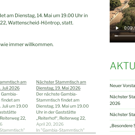
t am Dienstag, 14. Mai um 19.00 Uhr in
 22, Wattenscheid-Höntrop, statt.
ch wie immer willkommen.
AKTU
tammtisch am
Nächster Stammtisch am
Neuer Vorst
. Juli 2026
Dienstag, 19. Mai 2026
e Gambia-
Der nächste Gambia-
Nächster St
 findet am
Stammtisch findet am
2026
. Juli um 19.00
Dienstag, 19. Mai um 19.00
aststätte
Uhr in der Gaststätte
Nächster Sta
 Reiterweg 22,
„Reiterhof“, Reiterweg 22,
id-Höntrop,
26
Wattenscheid-Höntrop,
April 20, 2026
„Besondere S
 und
-Stammtisch"
statt. Gäste und
In "Gambia-Stammtisch"