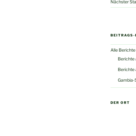
e sind natürlich
Interessierte sind natürlich
Nächster Sta
willkommen.
wie immer willkommen.
BEITRAGS-
Alle Berichte
Berichte
Berichte
Gambia-
DER ORT