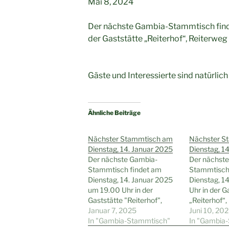
Mai 8, 2024
Der nächste Gambia-Stammtisch finde
der Gaststätte „Reiterhof“, Reiterweg
Gäste und Interessierte sind natürli
Ähnliche Beiträge
Nächster Stammtisch am
Nächster S
Dienstag, 14. Januar 2025
Dienstag, 14
Der nächste Gambia-
Der nächst
Stammtisch findet am
Stammtisch
Dienstag, 14. Januar 2025
Dienstag, 14
um 19.00 Uhr in der
Uhr in der G
Gaststätte "Reiterhof",
„Reiterhof“,
Reiterweg 22,
Januar 7, 2025
Wattensche
Juni 10, 20
Wattenscheid-Höntrop,
In "Gambia-Stammtisch"
statt. Gäste
In "Gambia