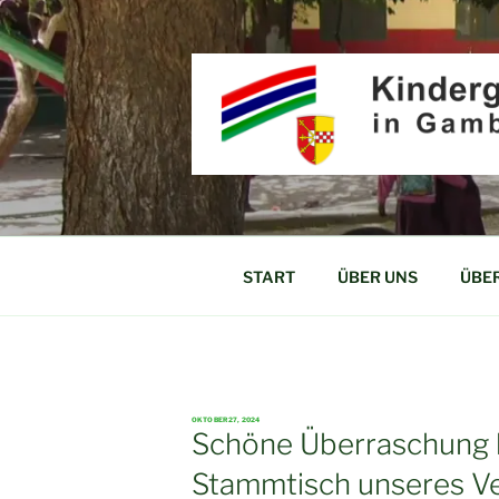
Zum
Inhalt
springen
KINDERGART
Partner für Afrika e.V.
START
ÜBER UNS
ÜBE
VERÖFFENTLICHT
OKTOBER 27, 2024
AM
Schöne Überraschung 
Stammtisch unseres Ve