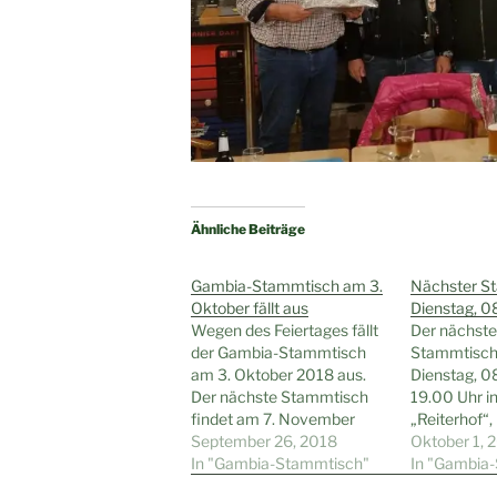
Ähnliche Beiträge
Gambia-Stammtisch am 3.
Nächster S
Oktober fällt aus
Dienstag, 0
Wegen des Feiertages fällt
Der nächst
der Gambia-Stammtisch
Stammtisch
am 3. Oktober 2018 aus.
Dienstag, 0
Der nächste Stammtisch
19.00 Uhr in
findet am 7. November
„Reiterhof“,
2018 statt. Wir treffen uns
September 26, 2018
Wattensche
Oktober 1, 
im "Kolpinghaus
In "Gambia-Stammtisch"
statt.Gäste 
In "Gambia
Wattenscheid", Saarlandstr.
Interessiert