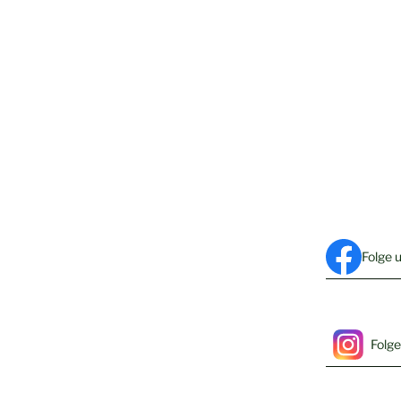
willkommen
wie immer herzlich
willkommen.
Folge 
Folge