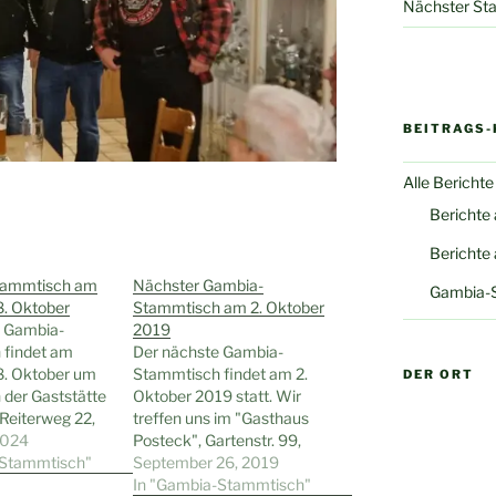
Nächster Sta
BEITRAGS-
Alle Berichte
Berichte
Berichte
tammtisch am
Nächster Gambia-
Gambia-
8. Oktober
Stammtisch am 2. Oktober
e Gambia-
2019
 findet am
Der nächste Gambia-
8. Oktober um
Stammtisch findet am 2.
DER ORT
 der Gaststätte
Oktober 2019 statt. Wir
 Reiterweg 22,
treffen uns im "Gasthaus
id-Höntrop,
2024
Posteck", Gartenstr. 99,
und
-Stammtisch"
Wattenscheid-Eppendorf,
September 26, 2019
e sind natürlich
um 19.00 Uhr. Gäste sind
In "Gambia-Stammtisch"