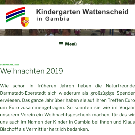
Zum
Inhalt
springen
KINDERGARTEN
Partner für Afrika e.V.
WATTENSCHEID IN GAMBIA
Menü
VERÖFFENTLICHT
DEZEMBER 15, 2019
AM
Weihnachten 2019
Wie schon in früheren Jahren haben die Naturfreunde
Darmstadt-Eberstadt sich wiederum als großzügige Spender
erwiesen. Das ganze Jahr über haben sie auf ihren Treffen Euro
um Euro zusammengetragen. So konnten sie wie im Vorjahr
unserem Verein ein Weihnachtsgeschenk machen, für das wir
uns auch im Namen der Kinder in Gambia bei ihnen und Klaus
Bischoff als Vermittler herzlich bedanken.