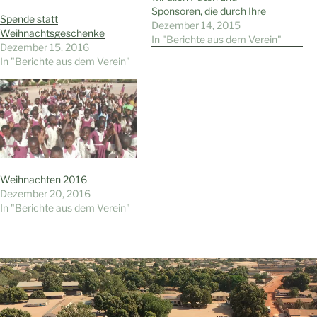
Sponsoren, die durch Ihre
Spende statt
Spenden auch in diesem Jahr
Dezember 14, 2015
Weihnachtsgeschenke
unser Projekt unterstützt
In "Berichte aus dem Verein"
Dezember 15, 2016
haben. Ein gesegnetes
In "Berichte aus dem Verein"
Weihnachtsfest, einen
gesunden Jahreswechsel und
alles Gute für das Jahr 2016!
Ihr Kindergarten
Wattenscheid in Gambia e.V.
Weihnachten 2016
Dezember 20, 2016
In "Berichte aus dem Verein"