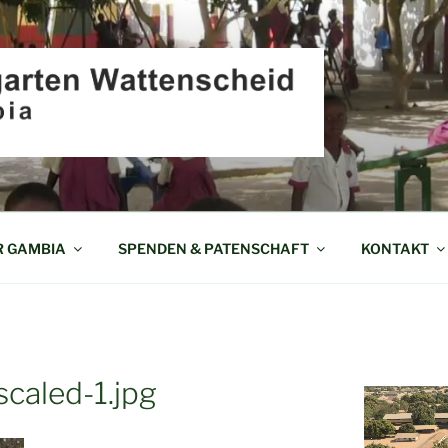
EN WATTENSCHEID I
R GAMBIA
SPENDEN & PATENSCHAFT
KONTAKT
caled-1.jpg