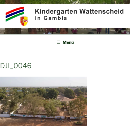
Zum
Inhalt
springen
KINDERGARTEN
Partner für Afrika e.V.
WATTENSCHEID IN GAMBIA
Menü
DJI_0046