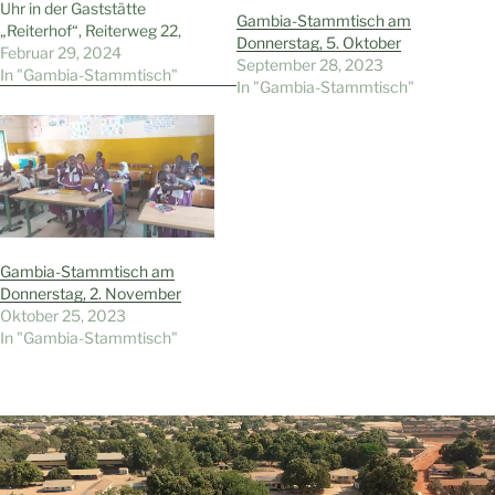
Uhr in der Gaststätte
Gambia-Stammtisch am
„Reiterhof“, Reiterweg 22,
Donnerstag, 5. Oktober
Wattenscheid-Höntrop, statt.
Februar 29, 2024
September 28, 2023
Gäste und Interessierte sind
In "Gambia-Stammtisch"
In "Gambia-Stammtisch"
natürlich wie immer
willkommen.
Gambia-Stammtisch am
Donnerstag, 2. November
Oktober 25, 2023
In "Gambia-Stammtisch"