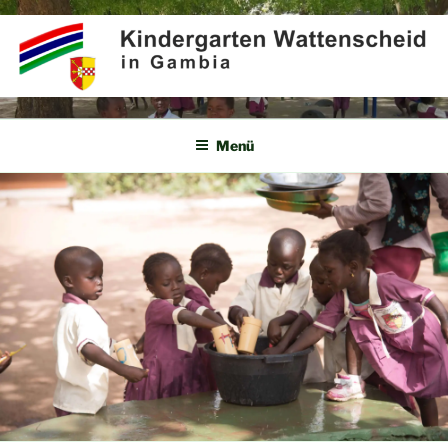
Zum
Inhalt
springen
KINDERGARTEN
Partner für Afrika e.V.
WATTENSCHEID IN GAMBIA
Menü