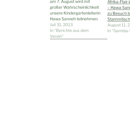
am 7. August wird mit
Afrika-Flair
großer Wahrscheinlichkeit
– Hawa Sann
unsere Kindergartenleiterin
zu Besuch 
Hawa Sanneh teilnehmen.
Stammtisc
Wegen der Hochzeit ihrer
Juli 31, 2013
August 11, 
Tochter Shera ist sie dann
In "Berichte aus dem
In "Gambia
in Deutschland. Auch beim
Verein"
diesjährigen Sommerfest
der Golf Range, Dortmund,
am 18. August wird sie mit
Ihrer Familie anwesend
sein. Der Kindergarten
Verein wird wieder…