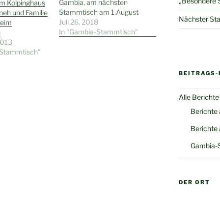
„Besondere S
Gambia, am nächsten
 im Kolpinghaus
Stammtisch am 1.August
eh und Familie
Nächster Sta
2018 im Kolpinghaus
Juli 26, 2018
beim
Wattenscheid (19.00 Uhr)
In "Gambia-Stammtisch"
h
teilnehmen. Für
2013
Interessierte bietet sich so
-Stammtisch"
die Gelegenheit, sie zu
treffen und dabei Neues
BEITRAGS-
aus Gambia aus erster
Hand zu hören.
Alle Berichte
Berichte
Berichte
Gambia-
DER ORT