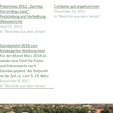
Patenreise 2012: „Gambia,
Container gut angekommen
the smiling coast.“
Dezember 15, 2011
Feststellung und Verheißung
In "Berichte aus dem Verein"
(Reisebericht)
April 15, 2012
In "Berichte aus dem Verein"
Gambiafahrt 2018 zum
Kindergarten Wattenscheid
Für den Monat März 2018 ist
wieder eine Fahrt für Paten
und Interessierte nach
Gambia geplant. Als Zeitpunkt
ist die Zeit ca. vom 5.-19. März
2018 geplant (2.+ 3. Woche
Dezember 8, 2017
März). Der genaue Termin
In "Berichte aus dem Verein"
ergibt sich später je nach
Abflugtag. Die
Teilnahmekosten (Flug + Hotel
ÜF) belaufen sich z.Zt. auf…