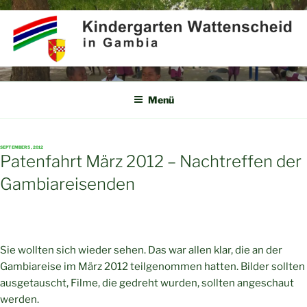
Zum
Inhalt
springen
KINDERGARTEN
Partner für Afrika e.V.
WATTENSCHEID IN GAMBIA
Menü
VERÖFFENTLICHT
SEPTEMBER 5, 2012
AM
Patenfahrt März 2012 – Nachtreffen der
Gambiareisenden
Sie wollten sich wieder sehen. Das war allen klar, die an der
Gambiareise im März 2012 teilgenommen hatten. Bilder sollten
ausgetauscht, Filme, die gedreht wurden, sollten angeschaut
werden.