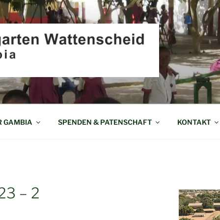
EN WATTENSCHEID I
R GAMBIA
SPENDEN & PATENSCHAFT
KONTAKT
23 – 2