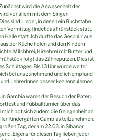
: Zunächst wird die Anwesenheit der
wird vor allem mit dem Singen
Dies sind Lieder, in denen ein Buchstabe
en Vormittag findet das Frühstück statt.
en Halle statt. Ich durfte das Geschirr aus
n aus der Küche holen und den Kindern
chte: Milchbrei, Hirsebrei mit Butter und
rühstück folgt das Zähneputzen. Dies ist
des Schultages. Bis 13 Uhr wurde weiter
e sich bei uns zunehmend und ich empfand
 und LehrerInnen besser kennenzulernen.
 in Gambia waren der Besuch der Paten,
tfest und Fußballturnier, über das
nd mich bot sich zudem die Gelegenheit an
aller Kindergärten Gambias teilzunehmen.
großen Tag, der am 22.03. in Sibanor
end. Eigens für diesen Tag ließen jeder