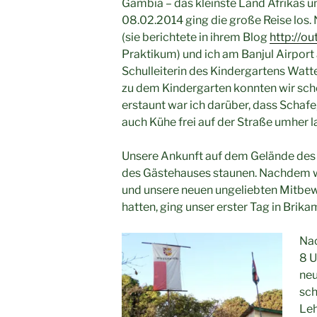
Gambia – das kleinste Land Afrikas 
08.02.2014 ging die große Reise los.
(sie berichtete in ihrem Blog
http://o
Praktikum) und ich am Banjul Airport
Schulleiterin des Kindergartens Watte
zu dem Kindergarten konnten wir sc
erstaunt war ich darüber, dass Schafe,
auch Kühe frei auf der Straße umher l
Unsere Ankunft auf dem Gelände des 
des Gästehauses staunen. Nachdem w
und unsere neuen ungeliebten Mitbew
hatten, ging unser erster Tag in Brika
Na
8 U
neu
sch
Leh