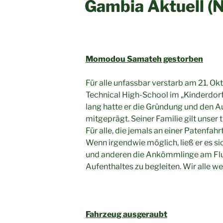
Gambia Aktuell (
Momodou Samateh gestorben
Für alle unfassbar verstarb am 21. Ok
Technical High-School im „Kinderdo
lang hatte er die Gründung und den A
mitgeprägt. Seiner Familie gilt unser t
Für alle, die jemals an einer Patenfah
Wenn irgendwie möglich, ließ er es 
und anderen die Ankömmlinge am Flu
Aufenthaltes zu begleiten. Wir alle w
Fahrzeug ausgeraubt