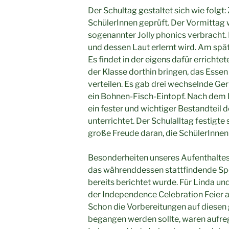
Der Schultag gestaltet sich wie folgt
SchülerInnen geprüft. Der Vormittag 
sogenannter Jolly phonics verbracht. 
und dessen Laut erlernt wird. Am spät
Es findet in der eigens dafür errichtet
der Klasse dorthin bringen, das Esse
verteilen. Es gab drei wechselnde Geri
ein Bohnen-Fisch-Eintopf. Nach dem F
ein fester und wichtiger Bestandteil 
unterrichtet. Der Schulalltag festigt
große Freude daran, die SchülerInnen
Besonderheiten unseres Aufenthaltes
das währenddessen stattfindende Spor
bereits berichtet wurde. Für Linda u
der Independence Celebration Feier 
Schon die Vorbereitungen auf diesen 
begangen werden sollte, waren aufreg