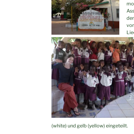
mon
Ass
den
vor
Lie
(white) und gelb (yellow) eingeteilt.