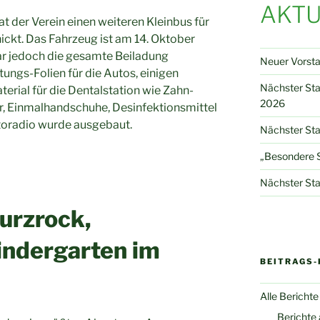
AKTU
 der Verein einen weiteren Kleinbus für
ckt. Das Fahrzeug ist am 14. Oktober
r jedoch die gesamte Beiladung
Neuer Vorst
ungs-Folien für die Autos, einigen
Nächster St
erial für die Dentalstation wie Zahn-
2026
r, Einmalhandschuhe, Desinfektionsmittel
utoradio wurde ausgebaut.
Nächster Sta
„Besondere S
Nächster Sta
urzrock,
indergarten im
BEITRAGS-
Alle Berichte
Berichte