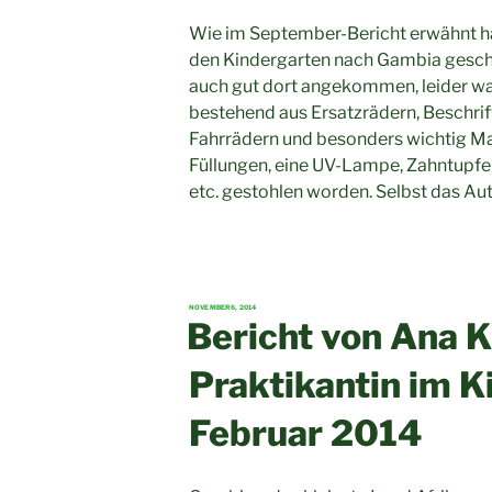
Wie im September-Bericht erwähnt hat
den Kindergarten nach Gambia geschi
auch gut dort angekommen, leider wa
bestehend aus Ersatzrädern, Beschrift
Fahrrädern und besonders wichtig Mat
Füllungen, eine UV-Lampe, Zahntupfe
etc. gestohlen worden. Selbst das A
VERÖFFENTLICHT
NOVEMBER 6, 2014
AM
Bericht von Ana K
Praktikantin im K
Februar 2014