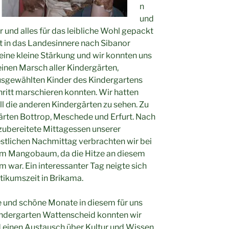
n
und
 und alles für das leibliche Wohl gepackt
t in das Landesinnere nach Sibanor
ine kleine Stärkung und wir konnten uns
 einen Marsch aller Kindergärten,
ausgewählten Kinder des Kindergartens
ritt marschieren konnten. Wir hatten
ll die anderen Kindergärten zu sehen. Zu
gärten Bottrop, Meschede und Erfurt. Nach
zubereitete Mittagessen unserer
estlichen Nachmittag verbrachten wir bei
m Mangobaum, da die Hitze an diesem
m war. Ein interessanter Tag neigte sich
tikumszeit in Brikama.
te und schöne Monate in diesem für uns
indergarten Wattenscheid konnten wir
 einen Austausch über Kultur und Wissen