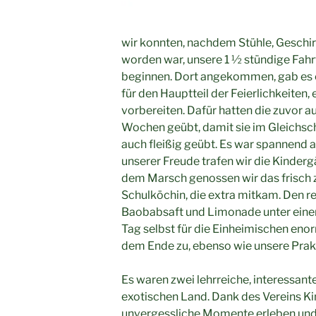
wir konnten, nachdem Stühle, Geschirr
worden war, unsere 1 ½ stündige Fahr
beginnen. Dort angekommen, gab es e
für den Hauptteil der Feierlichkeiten,
vorbereiten. Dafür hatten die zuvor 
Wochen geübt, damit sie im Gleichsch
auch fleißig geübt. Es war spannend a
unserer Freude trafen wir die Kinder
dem Marsch genossen wir das frisch 
Schulköchin, die extra mitkam. Den r
Baobabsaft und Limonade unter eine
Tag selbst für die Einheimischen enor
dem Ende zu, ebenso wie unsere Prak
Es waren zwei lehrreiche, interessan
exotischen Land. Dank des Vereins K
unvergessliche Momente erleben und