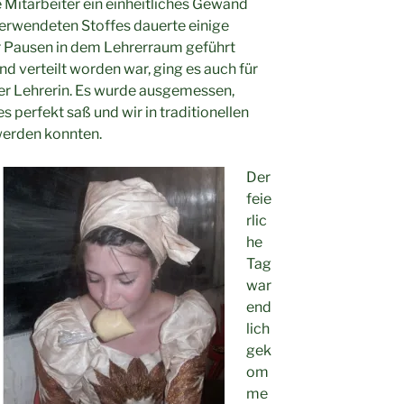
e Mitarbeiter ein einheitliches Gewand
verwendeten Stoffes dauerte einige
r Pausen in dem Lehrerraum geführt
d verteilt worden war, ging es auch für
er Lehrerin. Es wurde ausgemessen,
s perfekt saß und wir in traditionellen
erden konnten.
Der
feie
rlic
he
Tag
war
end
lich
gek
om
me